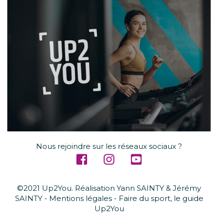
Nous rejoindre sur les réseaux sociaux ?
©2021 Up2You. Réalisation
Yann SAINTY
&
Jérémy
SAINTY
-
Mentions légales
-
Faire du sport, le guide
Up2You