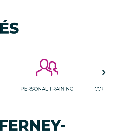
ÉS
PERSONAL TRAINING
COURS VIDÉO 
FERNEY-