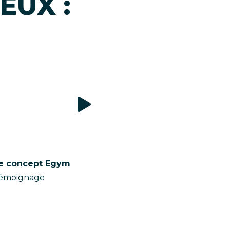
EUX :
e concept Egym
émoignage