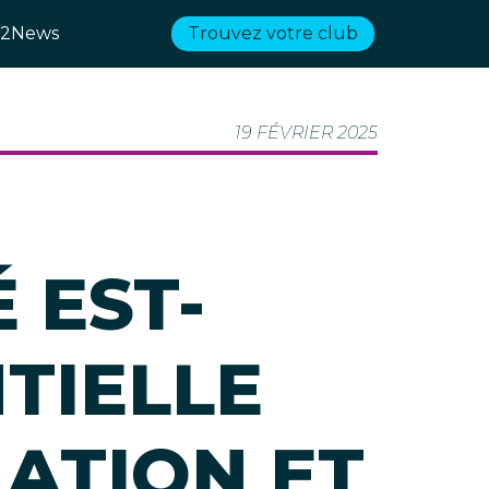
2News
Trouvez votre club
19 FÉVRIER 2025
É EST-
TIELLE
ATION ET