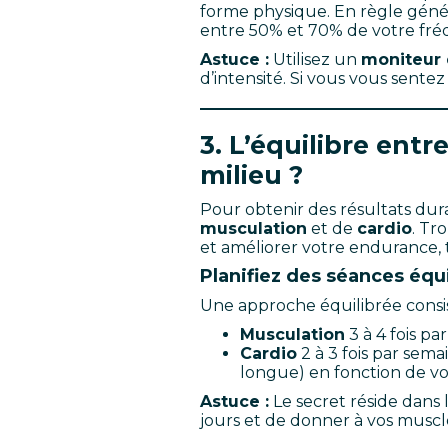
forme physique. En règle géné
entre 50% et 70% de votre fr
Astuce :
Utilisez un
moniteur 
d’intensité. Si vous vous sentez
3. L’équilibre ent
milieu ?
Pour obtenir des résultats dura
musculation
et de
cardio
. Tr
et améliorer votre endurance, t
Planifiez des séances équ
Une approche équilibrée consis
Musculation
3 à 4 fois pa
Cardio
2 à 3 fois par sema
longue) en fonction de vos
Astuce :
Le secret réside dans 
jours et de donner à vos musc