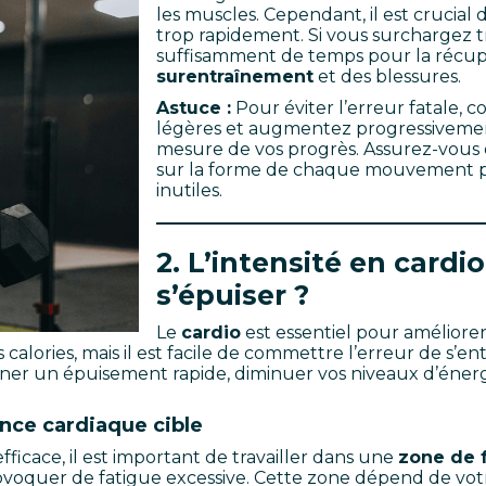
les muscles. Cependant, il est crucial
trop rapidement. Si vous surchargez 
suffisamment de temps pour la récupé
surentraînement
et des blessures.
Astuce :
Pour éviter l’erreur fatale,
légères et augmentez progressivement 
mesure de vos progrès. Assurez-vous
sur la forme de chaque mouvement po
inutiles.
2. L’intensité en card
s’épuiser ?
Le
cardio
est essentiel pour améliore
 calories, mais il est facile de commettre l’erreur de s’en
ner un épuisement rapide, diminuer vos niveaux d’énergi
nce cardiaque cible
icace, il est important de travailler dans une
zone de 
rovoquer de fatigue excessive. Cette zone dépend de vo