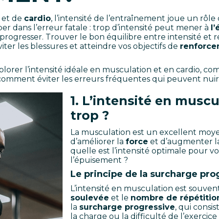
et de
cardio
, l’intensité de l’entraînement joue un rôle
ber dans l’erreur fatale : trop d’intensité peut mener à
l
rogresser. Trouver le bon équilibre entre intensité et r
ter les blessures et atteindre vos objectifs de
renforce
xplorer l’intensité idéale en musculation et en cardio, c
, comment éviter les erreurs fréquentes qui peuvent nuir
1. L’intensité en muscul
trop ?
La musculation est un excellent moy
d’améliorer la
force
et d’augmenter l
quelle est l’intensité optimale pour vo
l’épuisement ?
Le principe de la surcharge pro
L’intensité en musculation est souven
soulevée
et le
nombre de répétitio
la
surcharge progressive
, qui cons
la charge ou la difficulté de l’exerci